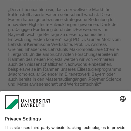
„Derzeit beobachten wir, dass der weltweite Markt für
kohlenstoffbasierte Fasern sehr schnell wächst. Diese
Fasern haben geradezu eine strategische Bedeutung für
innovative High-Tech-Entwicklungen gewonnen. Dank der
großzügigen Förderung durch die DFG werden wir in
Bayreuth wichtige Beiträge zu dieser dynamischen
Entwicklung leisten können“, sagt PD Dr. Günter Motz vom
Lehrstuhl Keramische Werkstoffe. Prof. Dr. Andreas
Greiner, Inhaber des Lehrstuhls Makromolekulare Chemie
II, ergänzt: „In die anspruchsvollen Forschungsarbeiten im
Rahmen des neuen Projekts werden wir von vornherein
auch den wissenschaftlichen Nachwuchs einbeziehen,
beispielsweise im Rahmen unseres Elitestudienprogramms
‚Macromolecular Science‘ im Elitenetzwerk Bayern oder
auch bereits in den Masterstudiengängen ‚Polymer Science‘
und ‚Materialwissenschaft und Werkstofftechnik‘“.
Foto zum Download:
https://www.uni-
bayreuth.de/de/universitaet/presse/pressemitteilungen/2021/047
neue-carbonfasern/
Kontakte:
PD Dr. Günter Motz / Prof. Dr.-Ing. Stefan Schafföner