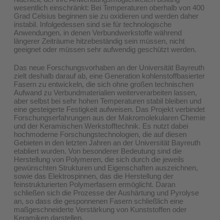
wesentlich einschränkt: Bei Temperaturen oberhalb von 400
Grad Celsius beginnen sie zu oxidieren und werden daher
instabil. Infolgedessen sind sie für technologische
Anwendungen, in denen Verbundwerkstoffe während
längerer Zeiträume hitzebeständig sein müssen, nicht
geeignet oder müssen sehr aufwendig geschützt werden.
Das neue Forschungsvorhaben an der Universität Bayreuth
zielt deshalb darauf ab, eine Generation kohlenstoffbasierter
Fasern zu entwickeln, die sich ohne großen technischen
Aufwand zu Verbundmaterialien weiterverarbeiten lassen,
aber selbst bei sehr hohen Temperaturen stabil bleiben und
eine gesteigerte Festigkeit aufweisen. Das Projekt verbindet
Forschungserfahrungen aus der Makromolekularen Chemie
und der Keramischen Werkstofftechnik. Es nutzt dabei
hochmoderne Forschungstechnologien, die auf diesen
Gebieten in den letzten Jahren an der Universität Bayreuth
etabliert wurden. Von besonderer Bedeutung sind die
Herstellung von Polymeren, die sich durch die jeweils
gewünschten Strukturen und Eigenschaften auszeichnen,
sowie das Elektrospinnen, das die Herstellung der
feinstrukturierten Polymerfasern ermöglicht. Daran
schließen sich die Prozesse der Aushärtung und Pyrolyse
an, so dass die gesponnenen Fasern schließlich eine
maßgeschneiderte Verstärkung von Kunststoffen oder
Keramiken darstellen.