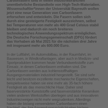
Carbonfasern sind in vielen Industriebranchen
unentbehrliche Bestandteile von High-Tech-Materialien.
Wissenschaftler*innen der Universität Bayreuth wollen
jetzt eine neue Generation von Carbonfasern
erforschen und entwickeln. Die Fasern sollen sich
durch eine gesteigerte Festigkeit auszeichnen, selbst
bei Temperaturen von mehr als 400 Grad Celsius stabil
bleiben und dadurch ein noch breiteres
technologisches Anwendungsspektrum ermöglichen.
Die Deutsche Forschungsgemeinschaft (DFG) fördert
das Vorhaben ab Mai 2021 für die nächsten drei Jahre
mit insgesamt mehr als 600.000 Euro.
In der Luftfahrt, im Automobilbau, in der Raumfahrt, im
Bauwesen, in Windkraftanlagen, aber auch in Medizin- und
Sportprodukten kommen heute Verbundwerkstoffe zum
Einsatz, in denen Carbonfasern enthalten sind. Die
Carbonfasern werden aus kohlenstoffhaltigen
Ausgangsmaterialien industriell hergestellt. Sie sind sehr
leicht und besitzen exzellente mechanische Eigenschaften,
beispielsweise haben sie eine mehr als 35-fach höhere
Festigkeit als das menschliche Haar. Daher sind
faserverstärkte Kunststoffe und faserverstärkte Keramiken
vielen anderen Werkstoffen überlegen und aus innovativen
Industriezweigen nicht mehr wegzudenken. Allerdings
haben die bislang verwendeten Carbonfasern einen
Nachteil, der ihre Anwendungsmöglichkeiten bislang