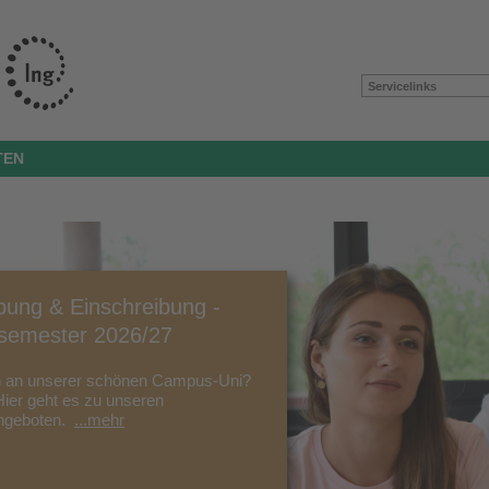
Servicelinks
TEN
ung & Einschreibung -
semester 2026/27
n an unserer schönen Campus-Uni?
Hier geht es zu unseren
ngeboten.
...mehr